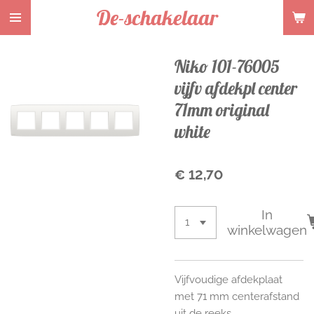
De-schakelaar
Ga
direct
naar
Niko 101-76005
de
hoofdinhoud
vijfv afdekpl center
71mm original
white
€ 12,70
In
winkelwagen
Vijfvoudige afdekplaat
met 71 mm centerafstand
uit de reeks