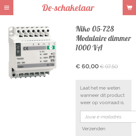
De-schakelaar
Ga
direct
naar
Niko 05-728
de
hoofdinhoud
Modulaire dimmer
1000 VA
€ 60,00
€ 97,50
Laat het me weten
wanneer dit product
weer op voorraad is.
Verzenden