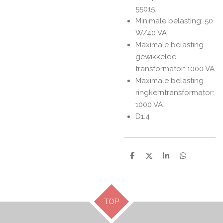
55015.
Minimale belasting: 50
W/40 VA
Maximale belasting
gewikkelde
transformator: 1000 VA
Maximale belasting
ringkerntransformator:
1000 VA
D1.4
D
D
S
D
e
e
h
e
l
e
a
l
e
l
r
e
n
e
n
TOP