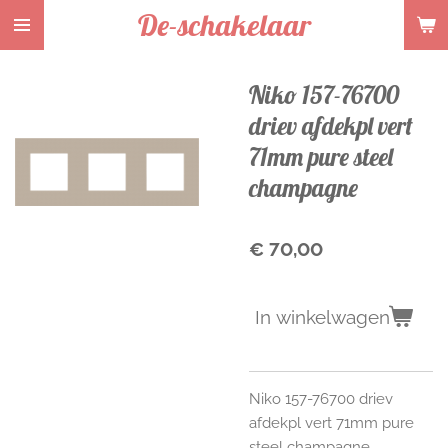
De-schakelaar
Ga
direct
naar
Niko 157-76700
de
hoofdinhoud
driev afdekpl vert
71mm pure steel
champagne
€ 70,00
In winkelwagen
Niko 157-76700 driev
afdekpl vert 71mm pure
steel champagne