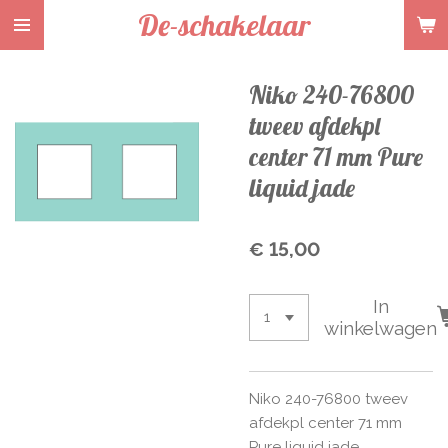
De-schakelaar
Ga
direct
naar
Niko 240-76800
de
hoofdinhoud
tweev afdekpl
center 71 mm Pure
liquid jade
€ 15,00
In
winkelwagen
Niko 240-76800 tweev
afdekpl center 71 mm
Pure liquid jade